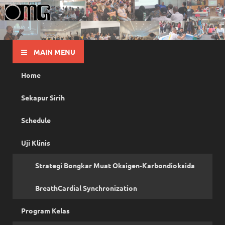
OMG
Pusat Pelatihan Olah Napas Modern
MAIN MENU
Home
Sekapur Sirih
Schedule
Uji Klinis
Strategi Bongkar Muat Oksigen-Karbondioksida
BreathCardial Synchronization
Program Kelas