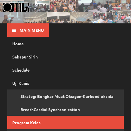
OMG
Pusat Pelatihan Olah Napas Modern
MAIN MENU
Home
Sekapur Sirih
Schedule
Uji Klinis
Strategi Bongkar Muat Oksigen-Karbondioksida
BreathCardial Synchronization
Program Kelas