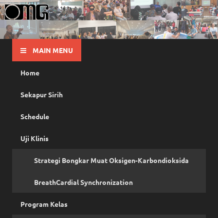
OMG
Pusat Pelatihan Olah Napas Modern
MAIN MENU
Home
Sekapur Sirih
Schedule
Uji Klinis
Strategi Bongkar Muat Oksigen-Karbondioksida
BreathCardial Synchronization
Program Kelas