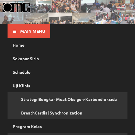
OMG
Pusat Pelatihan Olah Napas Modern
MAIN MENU
Home
Sekapur Sirih
Schedule
Uji Klinis
Strategi Bongkar Muat Oksigen-Karbondioksida
BreathCardial Synchronization
Program Kelas