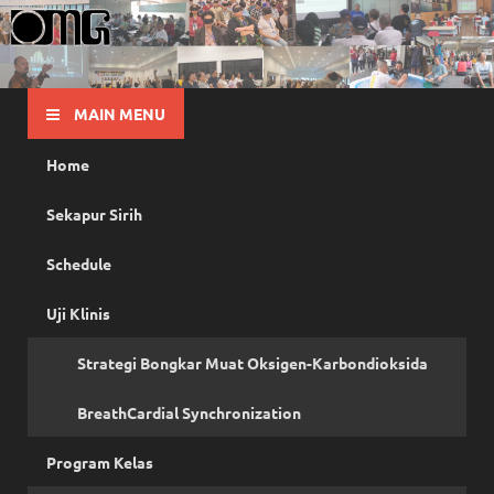
OMG
Pusat Pelatihan Olah Napas Modern
MAIN MENU
Home
Sekapur Sirih
Schedule
Uji Klinis
Strategi Bongkar Muat Oksigen-Karbondioksida
BreathCardial Synchronization
Program Kelas