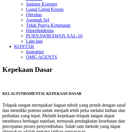
Jantung Koroner
Gagal Ginjal Kronis
Obesitas
Anomali Sel
Tidak Punya Keturunan
Hiperlipidemia
PURNAWIRAWAN AAL-10
Lain-lain
KONTAK
Instruktur
OMG AGENTS
Kepekaan Dasar
KELAS FUNDAMENTAL KEPEKAAN DASAR
Telapak tangan merupakan bagian tubuh yang penuh dengan saraf
dan memiliki potensi untuk menjadi lebih peka melalui latihan dan
perhatian yang tepat. Melatih kepekaan telapak tangan dapat
membawa berbagai manfaat, termasuk peningkatan kesehatan dan
percepatan proses penyembuhan. Salah satu metode yang dapat
digunakan adalah melalui latihan pernapasan.