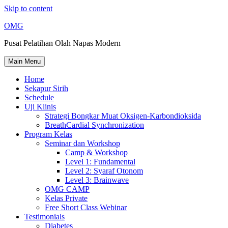
Skip to content
OMG
Pusat Pelatihan Olah Napas Modern
Main Menu
Home
Sekapur Sirih
Schedule
Uji Klinis
Strategi Bongkar Muat Oksigen-Karbondioksida
BreathCardial Synchronization
Program Kelas
Seminar dan Workshop
Camp & Workshop
Level 1: Fundamental
Level 2: Syaraf Otonom
Level 3: Brainwave
OMG CAMP
Kelas Private
Free Short Class Webinar
Testimonials
Diabetes