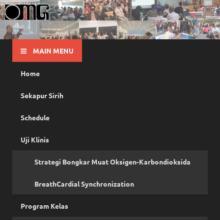
OMG
Pusat Pelatihan Olah Napas Modern
MAIN MENU
Home
Sekapur Sirih
Schedule
Uji Klinis
Strategi Bongkar Muat Oksigen-Karbondioksida
BreathCardial Synchronization
Program Kelas