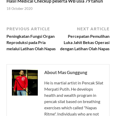
Hasil Medical Checkup peserta WB usia 79 tahun
18 October 2020
PREVIOUS ARTICLE
NEXT ARTICLE
Peningkatan Fungsi Organ
Percepatan Pemulihan
Reproduksi pada Pria
Luka Jahit Bekas Operasi
melalui Latihan Olah Napas
dengan Latihan Olah Napas
About Mas Gunggung
He is martial artist in Pencak Silat
Merpati Putih. He develops
health and wealth program in
pencak silat based on breathing
exercises which called "Napas
Ritme". Individuals who are not