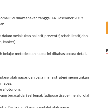
Anomali Sel dilaksanakan tanggal 14 Desember 2019
an.
alam melakukan paliatif, preventif, rehabilitatif, dan
, kanker).
h belajar metode olah napas ini dibahas secara detail.
dang olah napas dan bagaimana strategi menurunkan
 napas.
araf otonom.
 berasal dari sel lemak (adipose tissue) melalui olah
a, Delta, dan Gamma melalui olah napas.