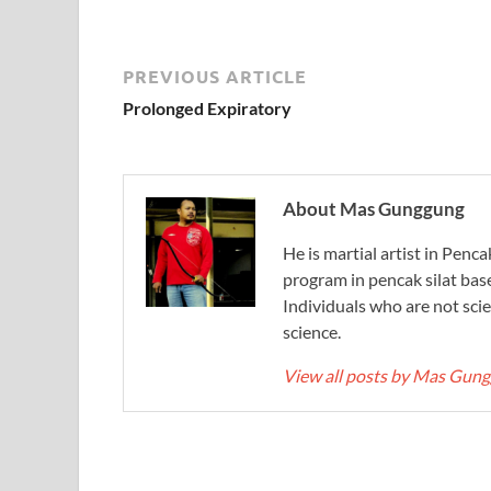
PREVIOUS ARTICLE
Prolonged Expiratory
About Mas Gunggung
He is martial artist in Penc
program in pencak silat bas
Individuals who are not scie
science.
View all posts by Mas Gun