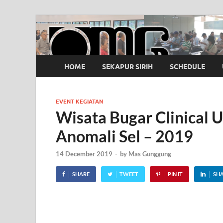
OMG
Pusat Pelatihan Olah Napas Modern
HOME
SEKAPUR SIRIH
SCHEDULE
EVENT KEGIATAN
Wisata Bugar Clinical 
Anomali Sel – 2019
14 December 2019
-
by
Mas Gunggung
SHARE
TWEET
PIN IT
SH