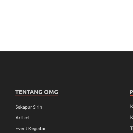
TENTANG OMG
K
Sekapur Sirih
K
Artikel
Event Kegiatan
T