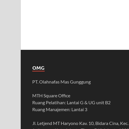
OMG
PT. Olahnafas Mas Gunggung
MTH Square Office
Ruang Pelatihan: Lantai G & UG unit B2
Ruang Manajemen: Lantai 3
Jl. Letjend MT Haryono Kav. 10, Bidara Cina, Kec.