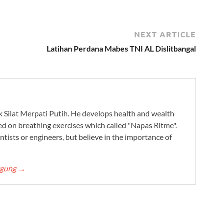
NEXT ARTICLE
Latihan Perdana Mabes TNI AL Dislitbangal
ak Silat Merpati Putih. He develops health and wealth
ed on breathing exercises which called "Napas Ritme".
ntists or engineers, but believe in the importance of
ggung
→