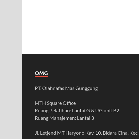
OMG
PT. Olahnafas Mas Gunggung
MTH Square Office
Ruang Pelatihan: Lantai G & UG unit B2
Ruang Manajemen: Lantai 3
Jl. Letjend MT Haryono Kav. 10, Bidara Cina, Kec.