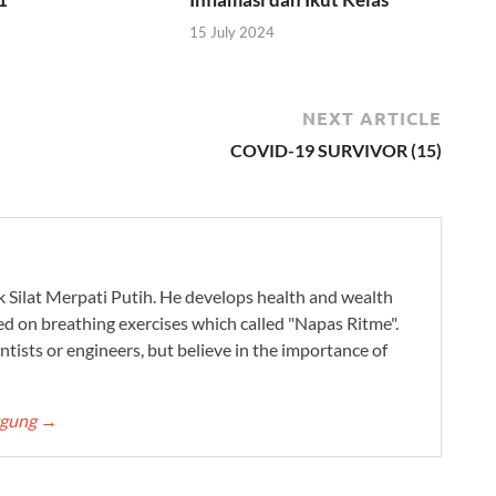
15 July 2024
NEXT ARTICLE
COVID-19 SURVIVOR (15)
ak Silat Merpati Putih. He develops health and wealth
ed on breathing exercises which called "Napas Ritme".
ntists or engineers, but believe in the importance of
ggung
→