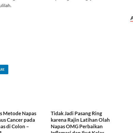
lilah.
ARE
us Metode Napas
Tidak Jadi Pasang Ring
sus Cancer pada
karena Rajin Latihan Olah
s di Colon –
Napas OMG Perbaikan
1
Inflamasi dan Ikut Kelas