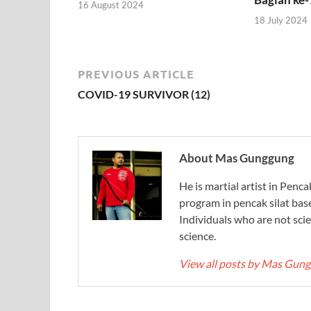
16 August 2024
18 July 2024
PREVIOUS ARTICLE
COVID-19 SURVIVOR (12)
About Mas Gunggung
He is martial artist in Penc
program in pencak silat bas
Individuals who are not scie
science.
View all posts by Mas Gun