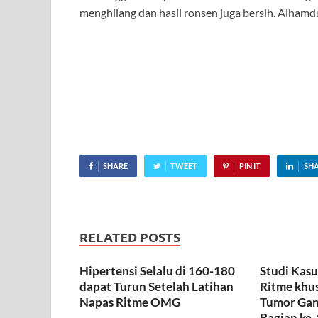
menghilang dan hasil ronsen juga bersih. Alhamdu
SHARE
TWEET
PIN IT
SH
RELATED POSTS
Hipertensi Selalu di 160-180
Studi Kas
dapat Turun Setelah Latihan
Ritme khu
Napas Ritme OMG
Tumor Gana
Bagian ke-