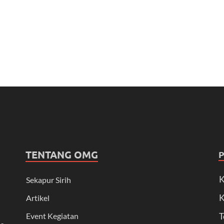
TENTANG OMG
K
Sekapur Sirih
K
Artikel
Event Kegiatan
T