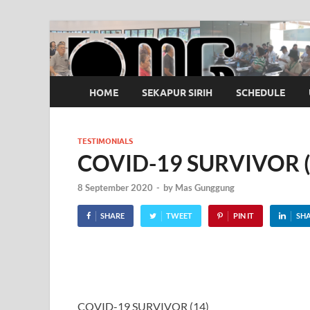
OMG
Pusat Pelatihan Olah Napas Modern
HOME
SEKAPUR SIRIH
SCHEDULE
TESTIMONIALS
COVID-19 SURVIVOR (
8 September 2020
-
by
Mas Gunggung
SHARE
TWEET
PIN IT
SH
COVID-19 SURVIVOR (14)