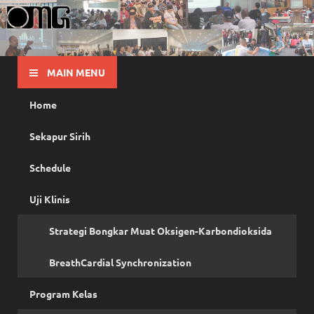
OMG
Pusat Pelatihan Olah Napas Modern
MAIN MENU
Home
Sekapur Sirih
Schedule
Uji Klinis
Strategi Bongkar Muat Oksigen-Karbondioksida
BreathCardial Synchronization
Program Kelas