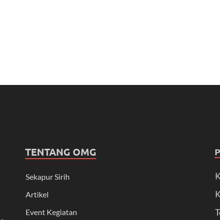
TENTANG OMG
K
Sekapur Sirih
K
Artikel
Event Kegiatan
T