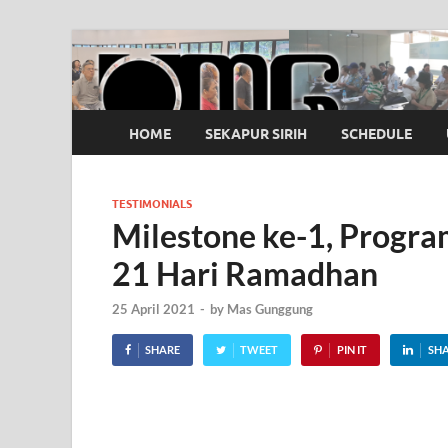
OMG
Pusat Pelatihan Olah Napas Modern
HOME
SEKAPUR SIRIH
SCHEDULE
TESTIMONIALS
Milestone ke-1, Progra
21 Hari Ramadhan
25 April 2021
-
by
Mas Gunggung
SHARE
TWEET
PIN IT
SH