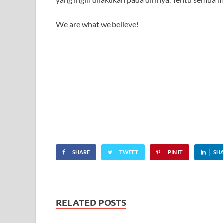
We are what we believe!
SHARE
TWEET
PIN IT
SH
RELATED POSTS