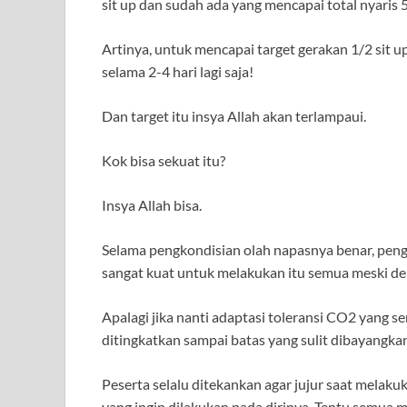
sit up dan sudah ada yang mencapai total nyaris 
Artinya, untuk mencapai target gerakan 1/2 sit 
selama 2-4 hari lagi saja!
Dan target itu insya Allah akan terlampaui.
Kok bisa sekuat itu?
Insya Allah bisa.
Selama pengkondisian olah napasnya benar, peng
sangat kuat untuk melakukan itu semua meski den
Apalagi jika nanti adaptasi toleransi CO2 yang s
ditingkatkan sampai batas yang sulit dibayangkan
Peserta selalu ditekankan agar jujur saat mela
yang ingin dilakukan pada dirinya. Tentu semua m