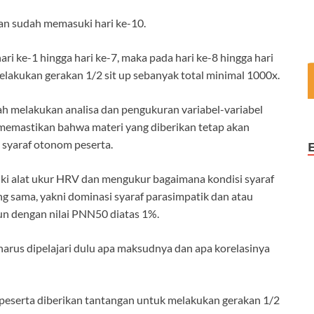
an sudah memasuki hari ke-10.
ri ke-1 hingga hari ke-7, maka pada hari ke-8 hingga hari
lakukan gerakan 1/2 sit up sebanyak total minimal 1000x.
dah melakukan analisa dan pengukuran variabel-variabel
 memastikan bahwa materi yang diberikan tetap akan
 syaraf otonom peserta.
iliki alat ukur HRV dan mengukur bagaimana kondisi syaraf
g sama, yakni dominasi syaraf parasimpatik dan atau
amun dengan nilai PNN50 diatas 1%.
t harus dipelajari dulu apa maksudnya dan apa korelasinya
a peserta diberikan tantangan untuk melakukan gerakan 1/2