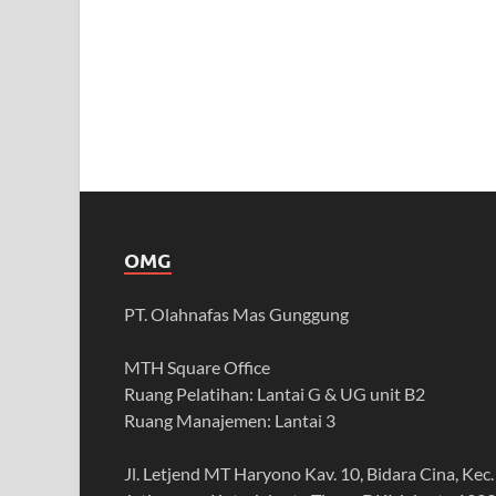
OMG
PT. Olahnafas Mas Gunggung
MTH Square Office
Ruang Pelatihan: Lantai G & UG unit B2
Ruang Manajemen: Lantai 3
Jl. Letjend MT Haryono Kav. 10, Bidara Cina, Kec.