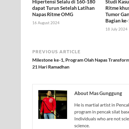
Hipertensi Selalu di 160-180
Studi Kas
dapat Turun Setelah Latihan
Ritme khu
Napas Ritme OMG
Tumor Gana
Bagian ke-
16 August 2024
18 July 2024
PREVIOUS ARTICLE
Milestone ke-1, Program Olah Napas Transform
21 Hari Ramadhan
About Mas Gunggung
He is martial artist in Penc
program in pencak silat bas
Individuals who are not scie
science.