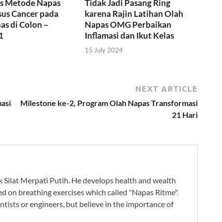
us Metode Napas
Tidak Jadi Pasang Ring
sus Cancer pada
karena Rajin Latihan Olah
s di Colon –
Napas OMG Perbaikan
1
Inflamasi dan Ikut Kelas
15 July 2024
NEXT ARTICLE
asi
Milestone ke-2, Program Olah Napas Transformasi
21 Hari
ak Silat Merpati Putih. He develops health and wealth
ed on breathing exercises which called "Napas Ritme".
ntists or engineers, but believe in the importance of