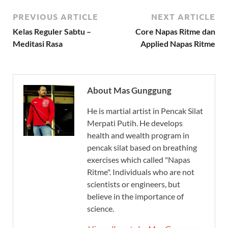
PREVIOUS ARTICLE
NEXT ARTICLE
Kelas Reguler Sabtu –
Core Napas Ritme dan
Meditasi Rasa
Applied Napas Ritme
About Mas Gunggung
He is martial artist in Pencak Silat
Merpati Putih. He develops
health and wealth program in
pencak silat based on breathing
exercises which called "Napas
Ritme". Individuals who are not
scientists or engineers, but
believe in the importance of
science.