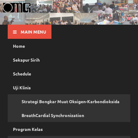
OMG
Pusat Pelatihan Olah Napas Modern
MAIN MENU
Home
Sekapur Sirih
Schedule
Uji Klinis
Strategi Bongkar Muat Oksigen-Karbondioksida
BreathCardial Synchronization
Program Kelas