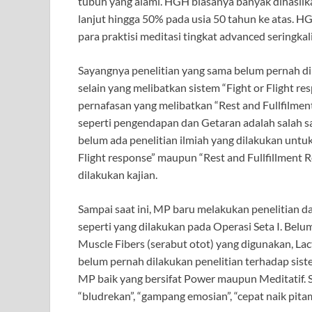
tubuh yang alami. HGH biasanya banyak dihasilk
lanjut hingga 50% pada usia 50 tahun ke atas. H
para praktisi meditasi tingkat advanced seringkal
Sayangnya penelitian yang sama belum pernah di
selain yang melibatkan sistem “Fight or Flight r
pernafasan yang melibatkan “Rest and Fullfilment 
seperti pengendapan dan Getaran adalah salah sa
belum ada penelitian ilmiah yang dilakukan untu
Flight response” maupun “Rest and Fullfillment R
dilakukan kajian.
Sampai saat ini, MP baru melakukan penelitian d
seperti yang dilakukan pada Operasi Seta I. Belu
Muscle Fibers (serabut otot) yang digunakan, Lac
belum pernah dilakukan penelitian terhadap si
MP baik yang bersifat Power maupun Meditatif. S
“bludrekan”, “gampang emosian”, “cepat naik pitam