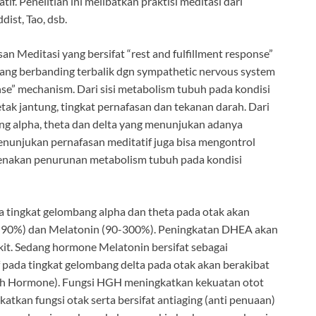
if. Penelitian ini melibatkan praktisi meditasi dari
ist, Tao, dsb.
an Meditasi yang bersifat “rest and fulfillment response”
ang berbanding terbalik dgn sympathetic nervous system
onse” mechanism. Dari sisi metabolism tubuh pada kondisi
tak jantung, tingkat pernafasan dan tekanan darah. Dari
ang alpha, theta dan delta yang menunjukan adanya
enunjukan pernafasan meditatif juga bisa mengontrol
arenakan penurunan metabolism tubuh pada kondisi
a tingkat gelombang alpha dan theta pada otak akan
-90%) dan Melatonin (90-300%). Peningkatan DHEA akan
it. Sedang hormone Melatonin bersifat sebagai
f pada tingkat gelombang delta pada otak akan berakibat
 Hormone). Fungsi HGH meningkatkan kekuatan otot
tkan fungsi otak serta bersifat antiaging (anti penuaan)