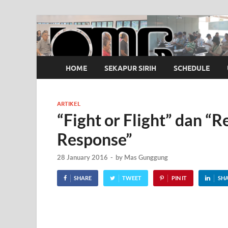
OMG
Pusat Pelatihan Olah Napas Modern
HOME
SEKAPUR SIRIH
SCHEDULE
ARTIKEL
“Fight or Flight” dan “R
Response”
28 January 2016
-
by
Mas Gunggung
SHARE
TWEET
PIN IT
SH