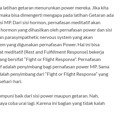
a latihan getaran menurunkan power mereka. Jika kita
 maka bisa dimengerti mengapa pada latihan Getaran ada
i MP. Dari sisi hormon, pernafasan meditatif akan
hormon yang dihasilkan oleh pernafasan power dan sisi
kan parasympathetic nervous system yang akan
em yang digunakan pernafasan Power. Hal ini bisa
 meditatif (Rest and Fulfillment Response) bekerja
ng bersifat “Fight or Flight Response”. Pernafasan
if adalah penyimbang bagi pernafasan power MP. Sama
dalah penyimbang dari “Fight or Flight Response” yang
ehari-hari.
umpuni baik dari sisi power maupun getaran. Nah,
a coba urai lagi. Karena ini bagian yang tidak kalah