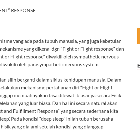
MENT” RESPONSE
anisme yang ada pada tubuh manusia, yang juga kebetulan
 mekanisme yang dikenal dgn “Fight or Flight response” dan
ht or Flight response” diwakili oleh sympathetic nervous
 diwakili oleh parasympathetic nervous system.
lan silih berganti dalam siklus kehidupan manusia. Dalam
melakukan mekanisme pertahanan diri “Fight or Flight
anggap membahayakan bisa dilewati biasanya secara Fisik
elahan yang luar biasa. Dan hal ini secara natural akan
st and Fulfillment Response” yang secara sederhana kita
leep’. Pada kondisi “deep sleep” inilah tubuh berusaha
isik yang dialami setelah kondisi yang dianggap