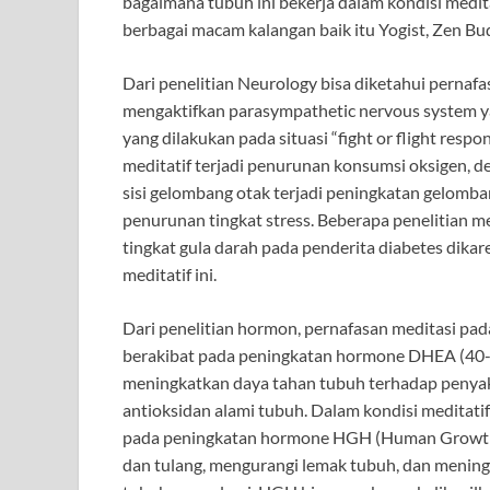
bagaimana tubuh ini bekerja dalam kondisi meditat
berbagai macam kalangan baik itu Yogist, Zen Budd
Dari penelitian Neurology bisa diketahui pernafas
mengaktifkan parasympathetic nervous system y
yang dilakukan pada situasi “fight or flight resp
meditatif terjadi penurunan konsumsi oksigen, de
sisi gelombang otak terjadi peningkatan gelomb
penurunan tingkat stress. Beberapa penelitian m
tingkat gula darah pada penderita diabetes dik
meditatif ini.
Dari penelitian hormon, pernafasan meditasi pad
berakibat pada peningkatan hormone DHEA (40
meningkatkan daya tahan tubuh terhadap penyak
antioksidan alami tubuh. Dalam kondisi meditati
pada peningkatan hormone HGH (Human Growth
dan tulang, mengurangi lemak tubuh, dan meningka