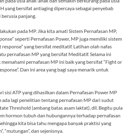
an pada usia anak-anak dan semakin berkurang pada usia
GH yang bersifat antiaging dipercaya sebagai penyebab
i berusia panjang.
lakukan pada MP. Jika kita amati Sistem Pernafasan MP,
esponse” seperti Pernafasan Power, MP juga memiliki sistem
response” yang bersifat meditatif. Latihan olah nafas
tu pernafasan MP yang bersifat Meditatif. Selama ini
k memahami pernafasan MP ini baik yang bersifat “Fight or
esponse”. Dan ini area yang bagi saya menarik untuk
ari sisi ATP yang dihasilkan dalam Pernafasan Power MP
m ada lagi penelitian tentang pernafasan MP dari sudut
tate Threshold (ambang batas asam laktat), dll. Begitu pula
stem hormon tubuh dan hubungannya terhadap pernafasan
ehingga kita bisa tahu mengapa banyak praktisi yang
”, “mutungan”, dan sejenisnya.