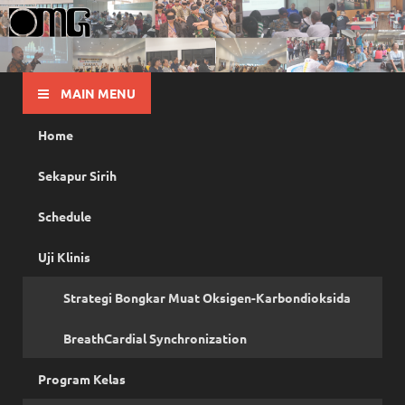
OMG
Pusat Pelatihan Olah Napas Modern
MAIN MENU
Home
Sekapur Sirih
Schedule
Uji Klinis
Strategi Bongkar Muat Oksigen-Karbondioksida
BreathCardial Synchronization
Program Kelas