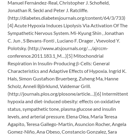
Manuel Fernández-Real, Christopher J. Schofield,
Jonathan R. Seckl and Peter J. Ratcliffe.
(http://diabetes.diabetesjournals.org/content/64/3/733)
[4] Acute Hypoxia Induces Lipolysis Via Activation Of The
Sympathetic Nervous System. Mi-Kyung Shin , Jonathan
C. Jun , S Bevans-Fonti , Luciano F. Drager , Vsevolod Y.
Polotsky. (http://www.atsjournals.org/…/ajrccm-
conference.2011.183.1_M…)[5] Mitochondrial
Respiration in Insulin-Producing β-Cells: General
Characteristics and Adaptive Effects of Hypoxia. Ingrid K.
Hals, Simon Gustafson Bruerberg, Zuheng Ma, Hanne
Scholz, Anneli Björklund, Valdemar Grill.
(http://journals.plos.org/plosone/article…)[6] Intermittent
hypoxia and diet-induced obesity: effects on oxidative
status, sympathetic tone, plasma glucose and insulin
levels, and arterial pressure. Elena Olea, Maria Teresa
Agapito, Teresa Gallego-Martin, Asuncion Rocher, Angela
Gomez-Niño, Ana Obeso, Constancio Gonzalez, Sara