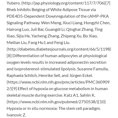
Yubero. (http://jap.physiology.org/content/117/7/706)[7]
Rheb Inhibits Beiging of White Adipose Tissue via
PDE4D5-Dependent Downregulation of the cAMP-PKA
Signaling Pathway. Wen Meng, Xiuci Liang, Hongzhi Chen,
Hairong Luo, Juli Bai, Guangdi Li, Qinghai Zhang, Ting
Xiao, Sijia He, Yacheng Zhang, Zhipeng Xu, Bo Xiao,
Meilian Liu, Fang Hu1 and Feng Liu.
(http://diabetes.diabetesjournals.org/content/66/5/1198)
[8] Differentiation of human adipocytes at physiological
oxygen levels results in increased adiponectin secretion
and isoproterenol-stimulated lipolysis. Susanne Famulla,
Raphaela Schlich, Henrike Sell, and Jürgen Eckel.
(https://www.ncbi.nlm.nih.gov/pmc/articles/PMC360909
2/)[9] Effect of hypoxia on glucose metabolism in human
skeletal muscle during exercise. Katz A1, Sahlin K.
(https://www.ncbi.nlm.nih.gov/pubmed/2750538/)[10]
Hypoxia or in situ normoxia: The stem cell paradigm.
Ivanovic Z.