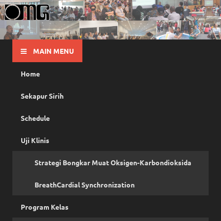
OMG
Pusat Pelatihan Olah Napas Modern
MAIN MENU
Home
Sekapur Sirih
Schedule
Uji Klinis
Strategi Bongkar Muat Oksigen-Karbondioksida
BreathCardial Synchronization
Program Kelas