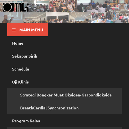
OMG
Pusat Pelatihan Olah Napas Modern
MAIN MENU
Home
Sekapur Sirih
Schedule
Uji Klinis
Strategi Bongkar Muat Oksigen-Karbondioksida
BreathCardial Synchronization
Program Kelas