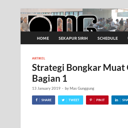
OMG
Pusat Pelatihan Olah Napas Modern
HOME
SEKAPUR SIRIH
SCHEDULE
ARTIKEL
Strategi Bongkar Muat
Bagian 1
13 January 2019
-
by
Mas Gunggung
SHARE
TWEET
PIN IT
SH