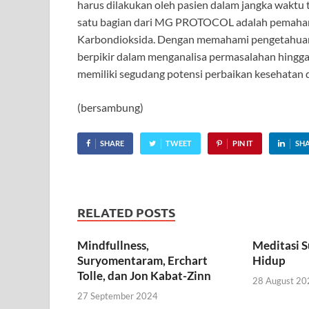
harus dilakukan oleh pasien dalam jangka waktu
satu bagian dari MG PROTOCOL adalah pemaham
Karbondioksida. Dengan memahami pengetahuan 
berpikir dalam menganalisa permasalahan hingga 
memiliki segudang potensi perbaikan kesehatan 
(bersambung)
SHARE
TWEET
PIN IT
SH
RELATED POSTS
Mindfullness,
Meditasi S
Suryomentaram, Erchart
Hidup
Tolle, dan Jon Kabat-Zinn
28 August 20
27 September 2024