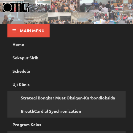
OMG
Pusat Pelatihan Olah Napas Modern
MAIN MENU
Home
Sekapur Sirih
Schedule
Uji Klinis
Strategi Bongkar Muat Oksigen-Karbondioksida
BreathCardial Synchronization
Program Kelas