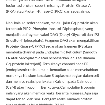
fosforilasi protein seperti misalnya Protein-Kinase-A
(PKA) atau Protein-Kinase-C (PKC) dan sebagainya.
Nah, kalau disederhanakan, melalui jalur Gq-protein akan
terbentuk PIP2 (Phospho-Inositol-Diphosphate) yang
menjadi dua fragmen yakni DAG (Diacyl-Glycerol) dan IP3
(Inositol-Triphosphate). Fragmen DAG akan mengaktifkan
Protein-Kinase-C (PKC) sedangkan fragmen IP3 akan
membuka channel pada Endoplasmic Reticulum (Smooth
ER atau Sarcoplasmic atau berdasarkan jenis sel dimana
Gq-protein ini terjadi). Terbukanya channel pada ER
(endoplasmic reticulum) ini kemudian akan menyebabkan
masuknya Kalsium ke dalam Sitoplasma (bagian dalam sel)
dan memicu reaksi perlekatan Kalsium pada Calmodulin
(CaM) atau Troponin. Berikutnya, Calmodulin/Troponin
inilah yang akan memicu reaksi berantai Kinases. Apa saja
dapat terjadi dari sini? Beragam reaksi kimiawi protein
akan terjadi via jalur biokimia IP3 ini.