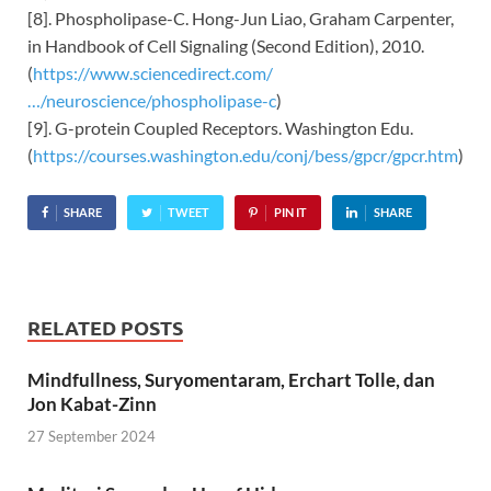
[8]. Phospholipase-C. Hong-Jun Liao, Graham Carpenter,
in Handbook of Cell Signaling (Second Edition), 2010.
(
https://www.sciencedirect.com/
…/neuroscience/phospholipase-c
)
[9]. G-protein Coupled Receptors. Washington Edu.
(
https://courses.washington.edu/conj/bess/gpcr/gpcr.htm
)
SHARE
TWEET
PIN IT
SHARE
RELATED POSTS
Mindfullness, Suryomentaram, Erchart Tolle, dan
Jon Kabat-Zinn
27 September 2024