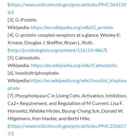
(
https://www.ncbi.nlm.nih.gov/pmc/articles/PMC364139
6/
)
[3]. G-Protein.
Wikipedia.
https://en.wikipedia.org/wiki/G_protein
[4]. G-protein-coupled receptors at a glance. Wesley K.
Kroeze, Douglas J. Sheffler, Bryan L. Roth.
(
http://jcs.biologists.org/content/116/24/4867
)
[5]. Calmodulin.
Wikipedia.
https://en.wikipedia.org/wiki/Calmodulin
.
[6]. Inositoltriphosphate.
Wikipedia.
https://en.wikipedia.org/wiki/Inositol_trisphos
phate
[7]. Phospholipase C in Living Cells. Activation, Inhibition,
Ca2+ Requirement, and Regulation of M Current. Lisa F.
Horowitz, Wiebke Hirdes, Byung-Chang Suh, Donald W.
Hilgemann, Ken Mackie, and Bertil Hille.
(
https://www.ncbi.nlm.nih.gov/pmc/articles/PMC226657
7/
)