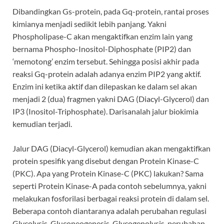
Dibandingkan Gs-protein, pada Gq-protein, rantai proses
kimianya menjadi sedikit lebih panjang. Yakni
Phospholipase-C akan mengaktifkan enzim lain yang
bernama Phospho-Inositol-Diphosphate (PIP2) dan
‘memotong’ enzim tersebut. Sehingga posisi akhir pada
reaksi Gq-protein adalah adanya enzim PIP2 yang aktif.
Enzim ini ketika aktif dan dilepaskan ke dalam sel akan
menjadi 2 (dua) fragmen yakni DAG (Diacyl-Glycerol) dan
IP3 (Inositol-Triphosphate). Darisanalah jalur biokimia
kemudian terjadi.
Jalur DAG (Diacyl-Glycerol) kemudian akan mengaktifkan
protein spesifik yang disebut dengan Protein Kinase-C
(PKC). Apa yang Protein Kinase-C (PKC) lakukan? Sama
seperti Protein Kinase-A pada contoh sebelumnya, yakni
melakukan fosforilasi berbagai reaksi protein di dalam sel.
Beberapa contoh diantaranya adalah perubahan regulasi
Glycolysis, Gluconeogenesis, Glycogenolysis, perubahan