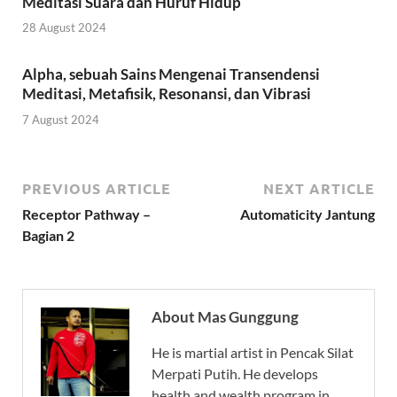
Meditasi Suara dan Huruf Hidup
28 August 2024
Alpha, sebuah Sains Mengenai Transendensi
Meditasi, Metafisik, Resonansi, dan Vibrasi
7 August 2024
PREVIOUS ARTICLE
NEXT ARTICLE
Receptor Pathway –
Automaticity Jantung
Bagian 2
About Mas Gunggung
He is martial artist in Pencak Silat
Merpati Putih. He develops
health and wealth program in