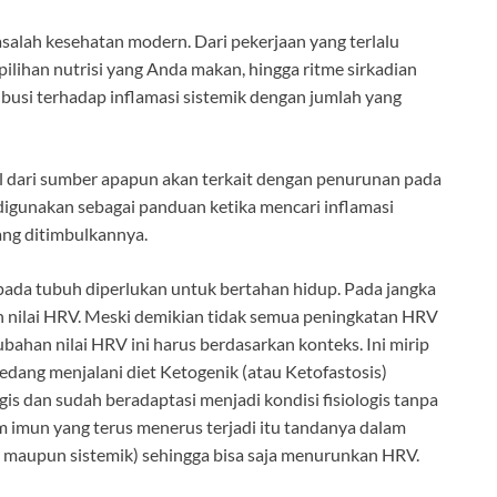
asalah kesehatan modern. Dari pekerjaan yang terlalu
ilihan nutrisi yang Anda makan, hingga ritme sirkadian
ibusi terhadap inflamasi sistemik dengan jumlah yang
al dari sumber apapun akan terkait dengan penurunan pada
 digunakan sebagai panduan ketika mencari inflamasi
ang ditimbulkannya.
s pada tubuh diperlukan untuk bertahan hidup. Pada jangka
n nilai HRV. Meski demikian tidak semua peningkatan HRV
ahan nilai HRV ini harus berdasarkan konteks. Ini mirip
dang menjalani diet Ketogenik (atau Ketofastosis)
gis dan sudah beradaptasi menjadi kondisi fisiologis tanpa
em imun yang terus menerus terjadi itu tandanya dalam
l maupun sistemik) sehingga bisa saja menurunkan HRV.