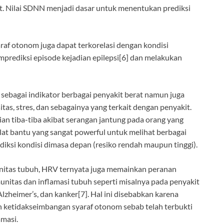
t. Nilai SDNN menjadi dasar untuk menentukan prediksi
af otonom juga dapat terkorelasi dengan kondisi
prediksi episode kejadian epilepsi[6] dan melakukan
 sebagai indikator berbagai penyakit berat namun juga
itas, stres, dan sebagainya yang terkait dengan penyakit.
n tiba-tiba akibat serangan jantung pada orang yang
 alat bantu yang sangat powerful untuk melihat berbagai
ediksi kondisi dimasa depan (resiko rendah maupun tinggi).
munitas tubuh, HRV ternyata juga memainkan peranan
unitas dan inflamasi tubuh seperti misalnya pada penyakit
 Alzheimer’s, dan kanker[7]. Hal ini disebabkan karena
ketidakseimbangan syaraf otonom sebab telah terbukti
amasi.