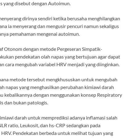
dis yang disebut dengan Autoimun.
menyerang dirinya sendiri ketika berusaha menghilangkan
mana ia menyerang dan mengusir pencuri namun sekaligus
nanya pemahaman mengenai autoimun.
raf Otonom dengan metode Pergeseran Simpatik-
akukan pendekatan olah napas yang bertujuan agar dapat
an cara mengubah variabel HRV menjadi yang diinginkan.
mana metode tersebut mengkhususkan untuk mengubah
lah napas yang menghasilkan perubahan kimiawi darah
atau kebalikannya dengan menggunakan konsep Respiratory
gis dan bukan patologis.
kimiawi darah untuk memprediksi adanya inflamasi salah
t, NLR ratio, Leukosit, dan hs-CRP sedangkan pada
ai HRV. Pendekatan berbeda untuk melihat tujuan yang