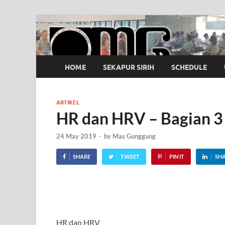
OMG
Pusat Pelatihan Olah Napas Modern
HOME
SEKAPUR SIRIH
SCHEDULE
ARTIKEL
HR dan HRV – Bagian 3
24 May 2019
-
by
Mas Gunggung
SHARE
TWEET
PIN IT
SH
HR dan HRV