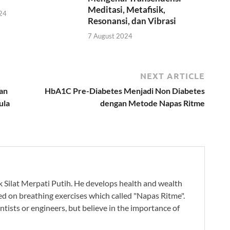
Meditasi, Metafisik,
24
Resonansi, dan Vibrasi
7 August 2024
NEXT ARTICLE
an
HbA1C Pre-Diabetes Menjadi Non Diabetes
ula
dengan Metode Napas Ritme
ak Silat Merpati Putih. He develops health and wealth
ed on breathing exercises which called "Napas Ritme".
ntists or engineers, but believe in the importance of