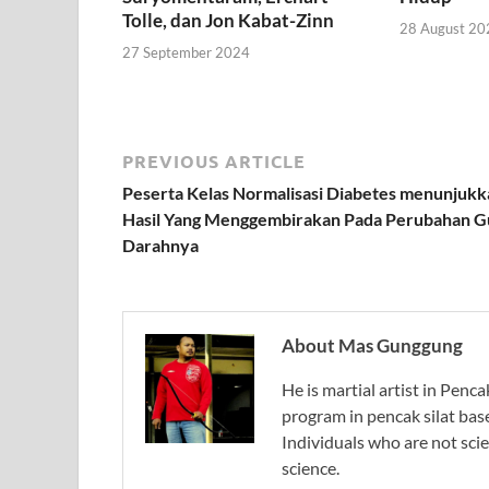
Tolle, dan Jon Kabat-Zinn
28 August 20
27 September 2024
PREVIOUS ARTICLE
Peserta Kelas Normalisasi Diabetes menunjukk
Hasil Yang Menggembirakan Pada Perubahan G
Darahnya
About Mas Gunggung
He is martial artist in Penc
program in pencak silat bas
Individuals who are not scie
science.