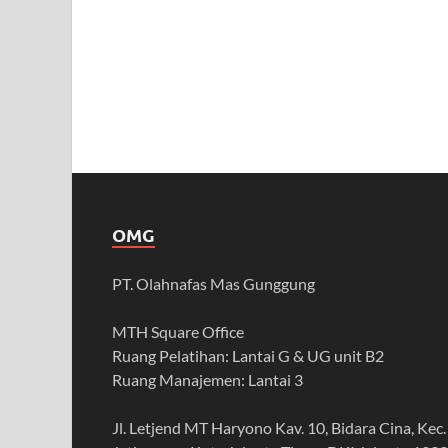
OMG
PT. Olahnafas Mas Gunggung
MTH Square Office
Ruang Pelatihan: Lantai G & UG unit B2
Ruang Manajemen: Lantai 3
Jl. Letjend MT Haryono Kav. 10, Bidara Cina, Kec.