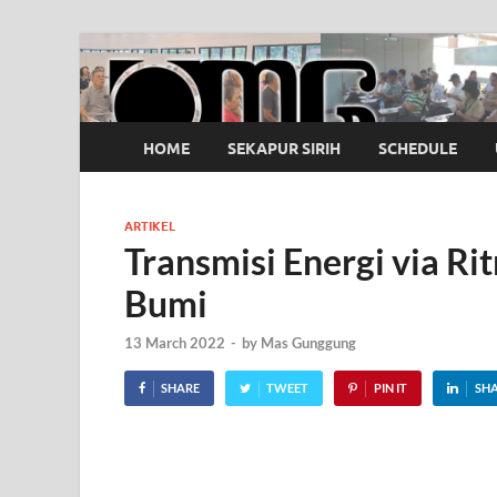
OMG
Pusat Pelatihan Olah Napas Modern
HOME
SEKAPUR SIRIH
SCHEDULE
ARTIKEL
Transmisi Energi via R
Bumi
13 March 2022
-
by
Mas Gunggung
SHARE
TWEET
PIN IT
SH