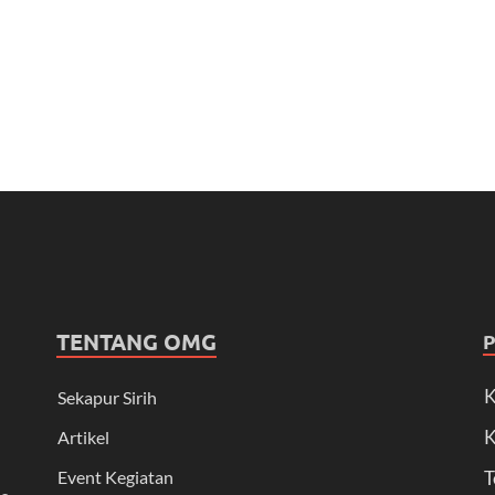
TENTANG OMG
K
Sekapur Sirih
K
Artikel
Event Kegiatan
T