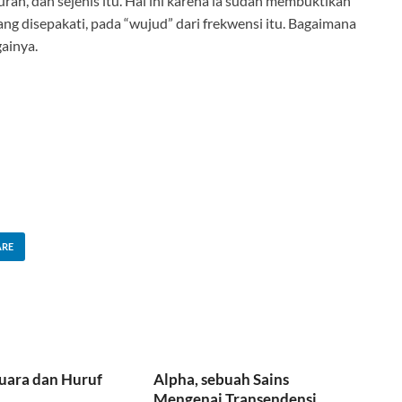
uran, dan sejenis itu. Hal ini karena ia sudah membuktikan
yang disepakati, pada “wujud” dari frekwensi itu. Bagaimana
ainya.
ARE
uara dan Huruf
Alpha, sebuah Sains
Mengenai Transendensi