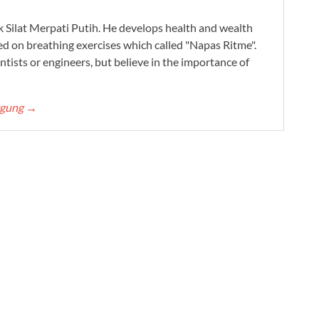
ak Silat Merpati Putih. He develops health and wealth
ed on breathing exercises which called "Napas Ritme".
ntists or engineers, but believe in the importance of
ggung
→