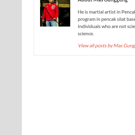
He is martial artist in Penc
program in pencak silat bas
Individuals who are not scie
science.
View all posts by Mas Gun