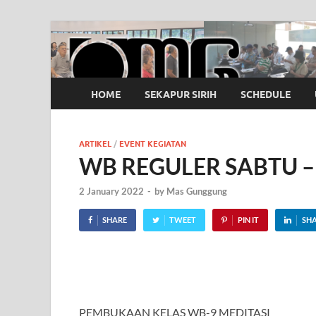
OMG
Pusat Pelatihan Olah Napas Modern
HOME
SEKAPUR SIRIH
SCHEDULE
ARTIKEL
/
EVENT KEGIATAN
WB REGULER SABTU – K
2 January 2022
-
by
Mas Gunggung
SHARE
TWEET
PIN IT
SH
PEMBUKAAN KELAS WB-9 MEDITASI