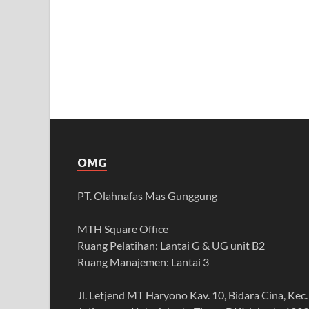
OMG
PT. Olahnafas Mas Gunggung
MTH Square Office
Ruang Pelatihan: Lantai G & UG unit B2
Ruang Manajemen: Lantai 3
Jl. Letjend MT Haryono Kav. 10, Bidara Cina, Kec.