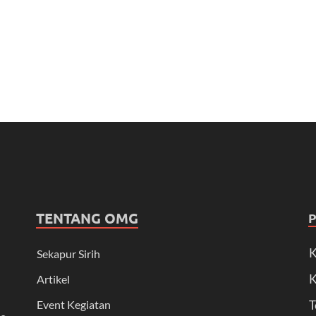
TENTANG OMG
K
Sekapur Sirih
K
Artikel
Event Kegiatan
T