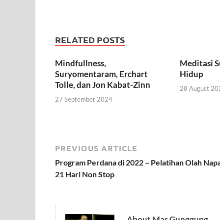
RELATED POSTS
Mindfullness,
Meditasi S
Suryomentaram, Erchart
Hidup
Tolle, dan Jon Kabat-Zinn
28 August 20
27 September 2024
PREVIOUS ARTICLE
Program Perdana di 2022 – Pelatihan Olah Nap
21 Hari Non Stop
About Mas Gunggung