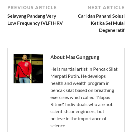
PREVIOUS ARTICLE
NEXT ARTICLE
Selayang Pandang Very
Cari dan Pahami Solusi
Low Frequency (VLF) HRV
Ketika Sel Mulai
Degeneratif
About Mas Gunggung
He is martial artist in Pencak Silat
Merpati Putih. He develops
health and wealth program in
pencak silat based on breathing
exercises which called "Napas
Ritme". Individuals who are not
scientists or engineers, but
believe in the importance of
science.