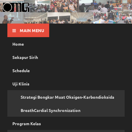
OMG
Pusat Pelatihan Olah Napas Modern
MAIN MENU
Home
Sekapur Sirih
Schedule
Uji Klinis
Strategi Bongkar Muat Oksigen-Karbondioksida
BreathCardial Synchronization
Program Kelas