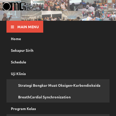
OMG
Pusat Pelatihan Olah Napas Modern
MAIN MENU
Home
Sekapur Sirih
Schedule
Uji Klinis
Strategi Bongkar Muat Oksigen-Karbondioksida
BreathCardial Synchronization
Program Kelas